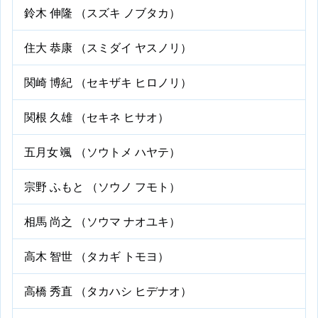
鈴木 伸隆 （スズキ ノブタカ）
住大 恭康 （スミダイ ヤスノリ）
関崎 博紀 （セキザキ ヒロノリ）
関根 久雄 （セキネ ヒサオ）
五月女 颯 （ソウトメ ハヤテ）
宗野 ふもと （ソウノ フモト）
相馬 尚之 （ソウマ ナオユキ）
高木 智世 （タカギ トモヨ）
高橋 秀直 （タカハシ ヒデナオ）