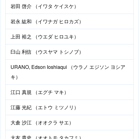
岩田 啓介 （イワタ ケイスケ）
岩永 紘和 （イワナガ ヒロカズ）
上田 裕之 （ウエダ ヒロユキ）
臼山 利信 （ウスヤマ トシノブ）
URANO, Edson Ioshiaqui （ウラノ エジソン ヨシア
キ）
江口 真規 （エグチ マキ）
江藤 光紀 （エトウ ミツノリ）
大倉 沙江 （オオクラ サエ）
大友 貴史 （オオトモ タカフミ）