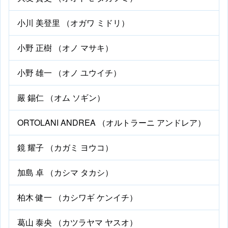
小川 美登里 （オガワ ミドリ）
小野 正樹 （オノ マサキ）
小野 雄一 （オノ ユウイチ）
嚴 錫仁 （オム ソギン）
ORTOLANI ANDREA （オルトラーニ アンドレア）
鏡 耀子 （カガミ ヨウコ）
加島 卓 （カシマ タカシ）
柏木 健一 （カシワギ ケンイチ）
葛山 泰央 （カツラヤマ ヤスオ）