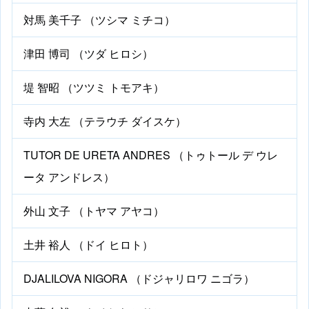
対馬 美千子 （ツシマ ミチコ）
津田 博司 （ツダ ヒロシ）
堤 智昭 （ツツミ トモアキ）
寺内 大左 （テラウチ ダイスケ）
TUTOR DE URETA ANDRES （トゥトール デ ウレ
ータ アンドレス）
外山 文子 （トヤマ アヤコ）
土井 裕人 （ドイ ヒロト）
DJALILOVA NIGORA （ドジャリロワ ニゴラ）