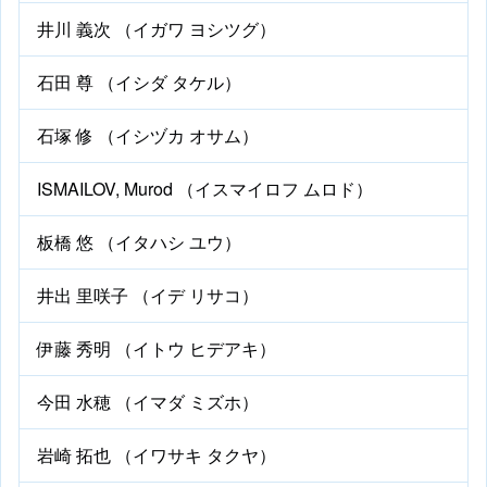
井川 義次 （イガワ ヨシツグ）
石田 尊 （イシダ タケル）
石塚 修 （イシヅカ オサム）
ISMAILOV, Murod （イスマイロフ ムロド）
板橋 悠 （イタハシ ユウ）
井出 里咲子 （イデ リサコ）
伊藤 秀明 （イトウ ヒデアキ）
今田 水穂 （イマダ ミズホ）
岩崎 拓也 （イワサキ タクヤ）