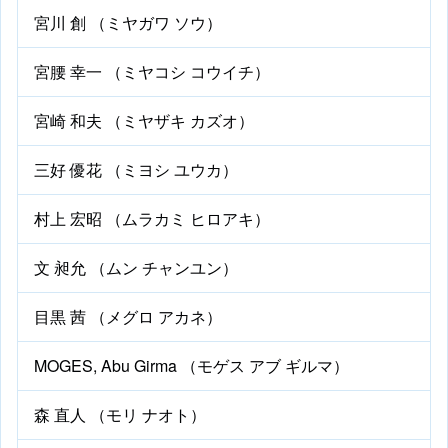
宮川 創 （ミヤガワ ソウ）
宮腰 幸一 （ミヤコシ コウイチ）
宮崎 和夫 （ミヤザキ カズオ）
三好 優花 （ミヨシ ユウカ）
村上 宏昭 （ムラカミ ヒロアキ）
文 昶允 （ムン チャンユン）
目黒 茜 （メグロ アカネ）
MOGES, Abu Girma （モゲス アブ ギルマ）
森 直人 （モリ ナオト）