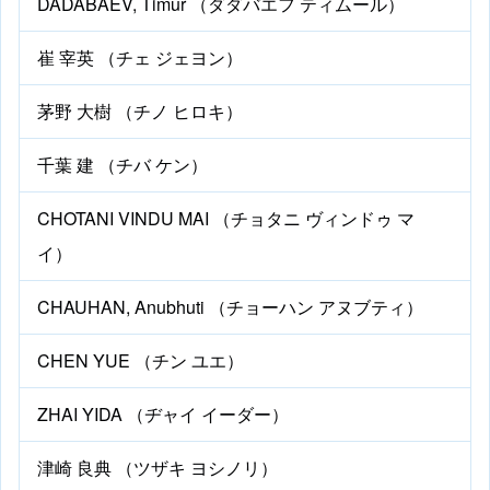
DADABAEV, Timur （ダダバエフ ティムール）
崔 宰英 （チェ ジェヨン）
茅野 大樹 （チノ ヒロキ）
千葉 建 （チバ ケン）
CHOTANI VINDU MAI （チョタニ ヴィンドゥ マ
イ）
CHAUHAN, Anubhuti （チョーハン アヌブティ）
CHEN YUE （チン ユエ）
ZHAI YIDA （ヂャイ イーダー）
津崎 良典 （ツザキ ヨシノリ）