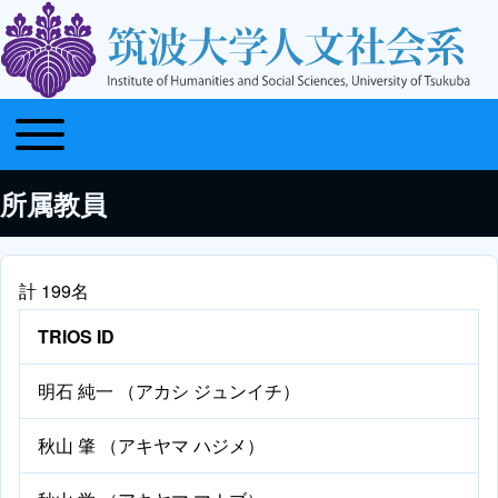
Toggle main menu
メインナビゲーション
所属教員
計 199名
TRIOS ID
明石 純一 （アカシ ジュンイチ）
秋山 肇 （アキヤマ ハジメ）