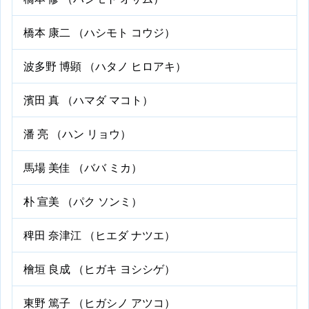
橋本 康二 （ハシモト コウジ）
波多野 博顕 （ハタノ ヒロアキ）
濱田 真 （ハマダ マコト）
潘 亮 （ハン リョウ）
馬場 美佳 （ババ ミカ）
朴 宣美 （パク ソンミ）
稗田 奈津江 （ヒエダ ナツエ）
檜垣 良成 （ヒガキ ヨシシゲ）
東野 篤子 （ヒガシノ アツコ）