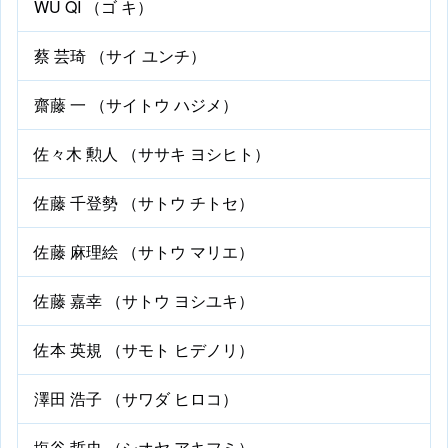
WU QI （ゴ キ）
蔡 芸琦 （サイ ユンチ）
齋藤 一 （サイトウ ハジメ）
佐々木 勲人 （ササキ ヨシヒト）
佐藤 千登勢 （サトウ チトセ）
佐藤 麻理絵 （サトウ マリエ）
佐藤 嘉幸 （サトウ ヨシユキ）
佐本 英規 （サモト ヒデノリ）
澤田 浩子 （サワダ ヒロコ）
塩谷 哲史 （シオヤ アキフミ）