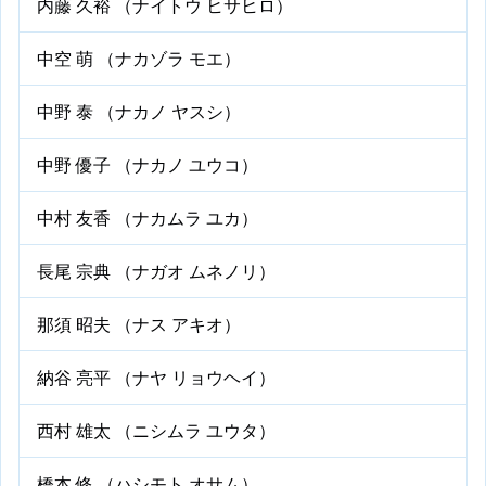
内藤 久裕 （ナイトウ ヒサヒロ）
中空 萌 （ナカゾラ モエ）
中野 泰 （ナカノ ヤスシ）
中野 優子 （ナカノ ユウコ）
中村 友香 （ナカムラ ユカ）
長尾 宗典 （ナガオ ムネノリ）
那須 昭夫 （ナス アキオ）
納谷 亮平 （ナヤ リョウヘイ）
西村 雄太 （ニシムラ ユウタ）
橋本 修 （ハシモト オサム）