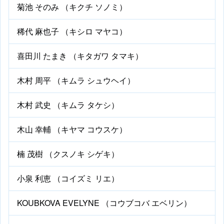
菊池 そのみ （キクチ ソノミ）
稀代 麻也子 （キシロ マヤコ）
喜田川 たまき （キタガワ タマキ）
木村 周平 （キムラ シュウヘイ）
木村 武史 （キムラ タケシ）
木山 幸輔 （キヤマ コウスケ）
楠 茂樹 （クスノキ シゲキ）
小泉 利恵 （コイズミ リエ）
KOUBKOVA EVELYNE （コウブコバ エベリン）