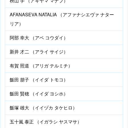
秋山 学 （アキヤマ マナブ）
AFANASEVA NATALIA （アファナシエヴァ ナター
リア）
阿部 幸大 （アベ コウダイ）
新井 才二 （アライ サイジ）
有賀 照道 （アリガ テルミチ）
飯田 朋子 （イイダ トモコ）
飯田 賢穂 （イイダ ヨシホ）
飯塚 雄大 （イイヅカ タケヒロ）
五十嵐 泰正 （イガラシ ヤスマサ）