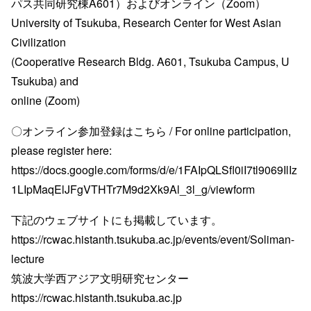
パス共同研究棟A601）およびオンライン（Zoom）
University of Tsukuba, Research Center for West Asian
Civilization
(Cooperative Research Bldg. A601, Tsukuba Campus, U
Tsukuba) and
online (Zoom)
〇オンライン参加登録はこちら / For online participation,
please register here:
https://docs.google.com/forms/d/e/1FAIpQLSfl0iI7tl9069IlIz
1LIpMaqElJFgVTHTr7M9d2Xk9Al_3l_g/viewform
下記のウェブサイトにも掲載しています。
https://rcwac.histanth.tsukuba.ac.jp/events/event/Soliman-
lecture
筑波大学西アジア文明研究センター
https://rcwac.histanth.tsukuba.ac.jp