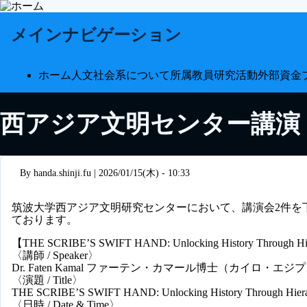
メインナビゲーション
ホーム
人文社会系について
所属教員
研究活動
外部資金
西アジア文明センター講演
By
handa.shinji.fu
| 2026/01/15(木) - 10:33
筑波大学西アジア文明研究センターにおいて、講演会2件を
ております。
【THE SCRIBE’S SWIFT HAND: Unlocking History Through Hie
〈講師 / Speaker〉
Dr. Faten Kamal ファーテン・カマール博士（カイロ・エジプト博物館 
〈演題 / Title〉
THE SCRIBE’S SWIFT HAND: Unlocking History Through Hierat
〈日時 / Date & Time〉