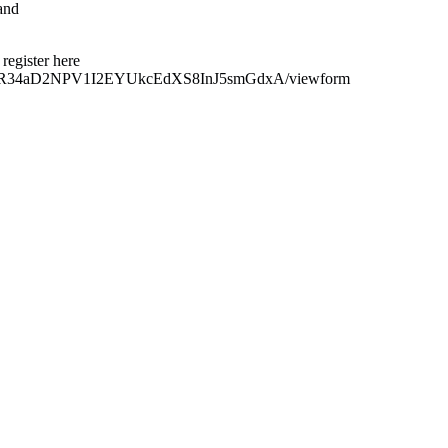
and
ister here
NcegR34aD2NPV1I2EYUkcEdXS8InJ5smGdxA/viewform