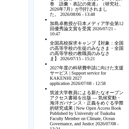
巻 語彙・表記の発達』（研究社、
2026年7月）が刊行されまし
た。
2026/08/06 - 13:48
加島卓教授が日本メディア学会第12
回優秀論文賞を受賞
2026/07/21 -
10:47
全国高校探求キャンプ【対象：全国
の高等学校の生徒のみなさま・全国
の高等学校の教職員のみなさ
ま】
2026/07/15 - 15:21
2027年度の科研費申請に向けた支援
サービス | Support service for
KAKENHI 2027
application
2026/07/08 - 12:58
筑波大学教員による新たなオープン
アクセス書籍を出版 ― 気候変動・
海洋ガバナンス・正義をめぐる学際
的研究成果 | New Open Access Book
Published by University of Tsukuba
Faculty Member on Climate, Ocean
Governance, and Justice
2026/07/08 -
12:24