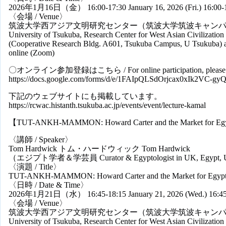
2026年1月16日（金） 16:00-17:30 January 16, 2026 (Fri.) 16:00-1
〈会場 / Venue〉
筑波大学西アジア文明研究センター（筑波大学筑波キャンパス
University of Tsukuba, Research Center for West Asian Civilization
(Cooperative Research Bldg. A601, Tsukuba Campus, U Tsukuba) 
online (Zoom)
〇オンライン参加登録はこちら / For online participation, please reg
https://docs.google.com/forms/d/e/1FAIpQLSdOrjcax0xIk2VC
下記のウェブサイトにも掲載しています。
https://rcwac.histanth.tsukuba.ac.jp/events/event/lecture-kamal
【TUT-ANKH-MAMMON: Howard Carter and the Market for Egyp
〈講師 / Speaker〉
Tom Hardwick トム・ハードウィック Tom Hardwick
（エジプト学者＆学芸員 Curator & Egyptologist in UK, Egypt,
〈演題 / Title〉
TUT-ANKH-MAMMON: Howard Carter and the Market for Egypti
〈日時 / Date & Time〉
2026年1月21日（水） 16:45-18:15 January 21, 2026 (Wed.) 16:45-
〈会場 / Venue〉
筑波大学西アジア文明研究センター（筑波大学筑波キャンパス
University of Tsukuba, Research Center for West Asian Civilization